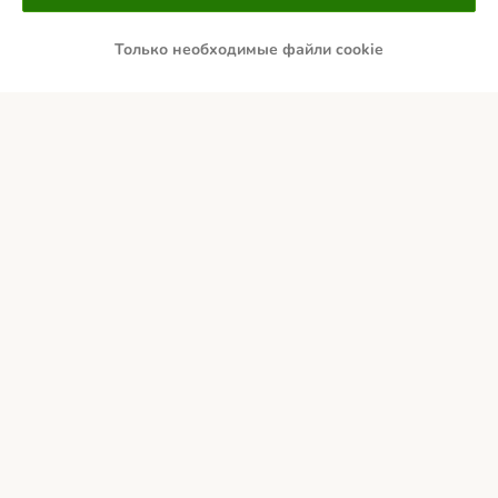
Только необходимые файли cookie
ПРЕДОПЛАТА
Доставка
Безопасность
Связаться с нами
Общие условия
О нас
Стоимость и сроки доставки
Cпособы оплаты
Выходные данные
Отказаться от договора здесь
Партнерская программа
Корпоративный сайт
Политика конфиденциальности
DSA
Вакансии
Правила утилизации
Положение о доступности
© zooplus SE 2026