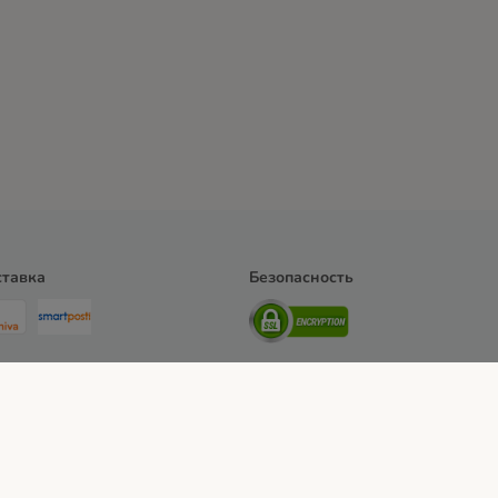
тавка
Безопасность
мость и сроки доставки
Cпособы оплаты
Выходные данные
Отказаться от 
ьности
DSA
Вакансии
Правила утилизации
Положение о доступности