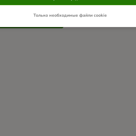
жна дополнительная информац
Только необходимые файли cookie
Свяжитесь с нами