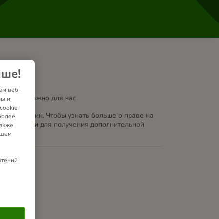
чше!
ем веб-
м очень важно для нас.
ры и
cookie
нения причин. Чтобы узнать больше о праве на
более
 поддержки
для получения дополнительной
также
ашем
чтений