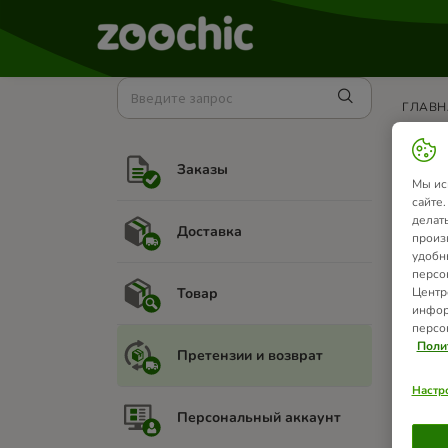
ГЛАВН
Пр
Заказы
Мы ис
Так ка
сайте
делат
Доставка
Вы име
произ
расто
удобн
инфор
персо
Товар
Центр
инфор
персо
Поли
Претензии и возврат
Стат
Настр
Персональный аккаунт