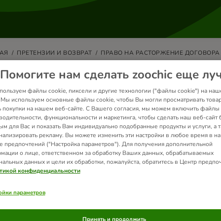
АЯ
ПРЕТЕНЗИИ И ВОЗВРАТ
ПРАВО НА РАСТОРЖЕНИЕ ДОГОВОРА
Помогите нам сделать zoochic еще лу
аво на расторжение договора
пользуем файлы cookie, пиксели и другие технологии ("файлы cookie") на наш
к Вы наш ценный клиент, Ваше удовлетворение оказанным сервисо
. Мы используем основные файлы cookie, чтобы Вы могли просматривать това
ь покупки на нашем веб-сайте. С Вашего согласия, мы можем включить файлы 
ете право на расторжение договора в течение 14 дней без объяс
водительности, функциональности и маркетинга, чтобы сделать наш веб-сайт 
ржение договора, нажмите
здесь
или свяжитесь с нашей
Службой
ым для Вас и показать Вам индивидуально подобранные продукты и услуги, а 
мации.
нализировать рекламу. Вы можете изменить эти настройки в любое время в н
е предпочтений ("Настройка параметров"). Для получения дополнительной
мации о лице, ответственном за обработку Ваших данных, обрабатываемых
нальных данных и цели их обработки, пожалуйста, обратитесь в Центр предпо
тикой конфиденциальности
ьи по теме
ойки параметров
Принять и продолжить